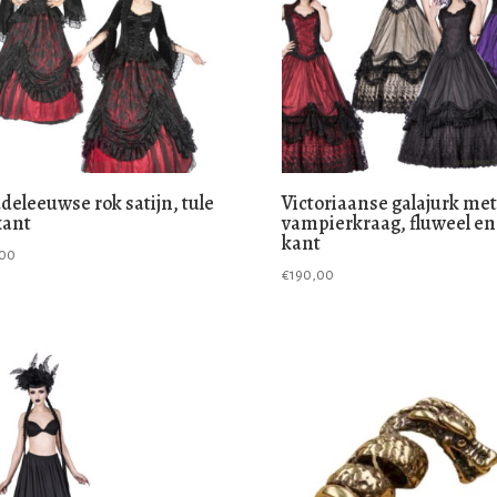
deleeuwse rok satijn, tule
Victoriaanse galajurk met
kant
vampierkraag, fluweel en
kant
,00
€
190,00