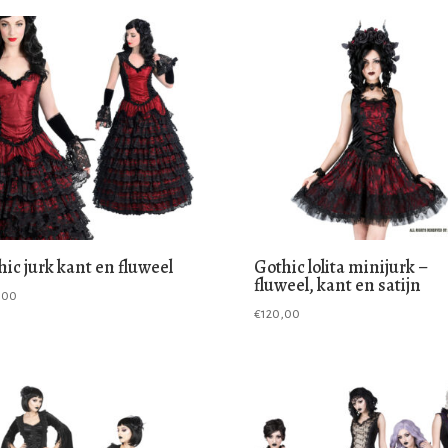
hic jurk kant en fluweel
Gothic lolita minijurk –
fluweel, kant en satijn
,00
€
120,00