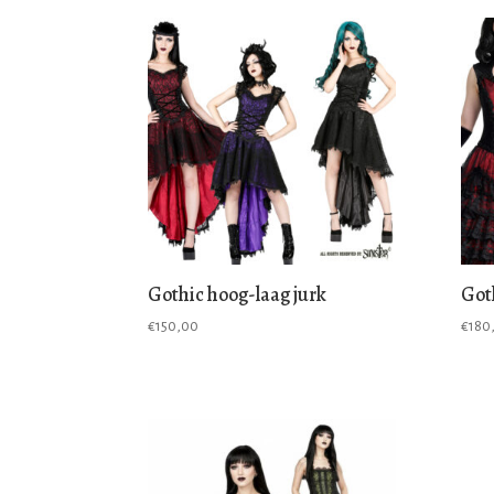
Gothic hoog-laag jurk
Got
€
150,00
€
180