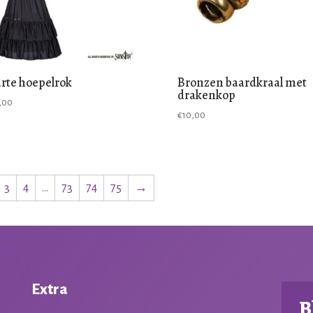
rte hoepelrok
Bronzen baardkraal met
drakenkop
,00
€
10,00
3
4
…
73
74
75
→
Extra
B