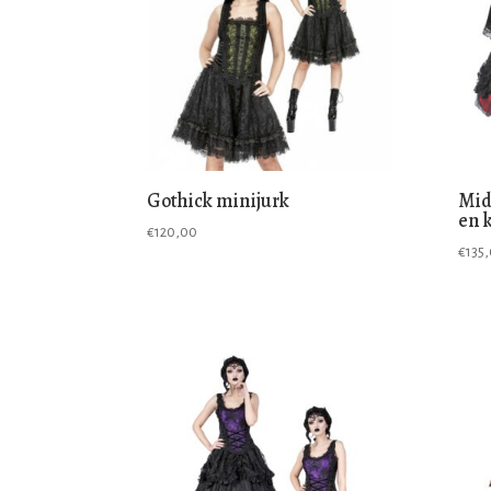
Gothick minijurk
Mid
en 
€
120,00
€
135