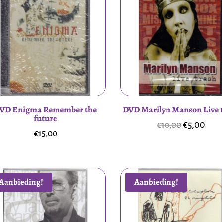
VD Enigma Remember the
DVD Marilyn Manson Live 
future
Oorspronk
Hui
€
5,00
€
10,00
€
15,00
prijs
prijs
was:
is:
€10,00.
€5,0
Aanbieding!
Aanbieding!