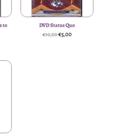
s to
DVD Status Quo
Oorspronkelijke
Huidige
€
5,00
€
10,00
elijke
dige
prijs
prijs
was:
is:
€10,00.
€5,00.
0.