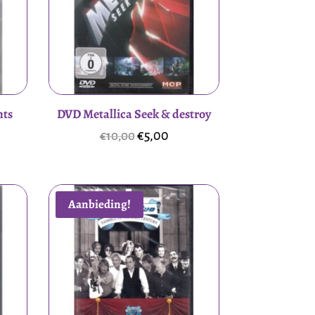
hts
DVD Metallica Seek & destroy
lijke
dige
Oorspronkelijke
Huidige
€
5,00
€
10,00
prijs
prijs
was:
is:
0.
€10,00.
€5,00.
Aanbieding!