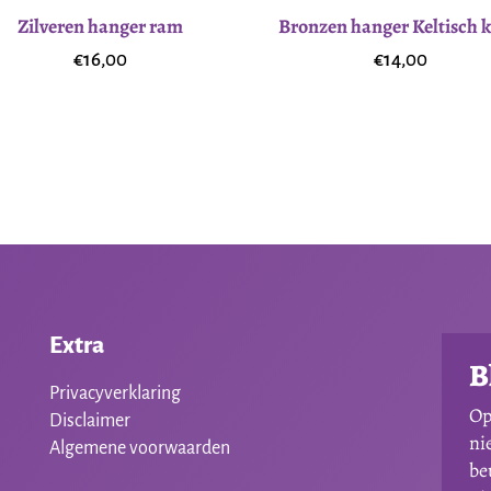
Zilveren hanger ram
Bronzen hanger Keltisch k
€
16,00
€
14,00
Extra
B
Privacyverklaring
Op
Disclaimer
ni
Algemene voorwaarden
be