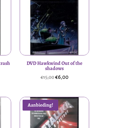
trash
DVD Hawkwind Out of the
shadows
elijke
dige
Oorspronkelijke
Huidige
€
6,00
€
15,00
prijs
prijs
was:
is:
0.
€15,00.
€6,00.
Aanbieding!