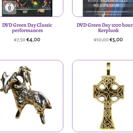
DVD Green Day Classic
DVD Green Day 1000 hour
performances
Kerplunk
Oorspronkelijke
Huidige
Oorspronk
Hui
€
4,00
€
5,00
€
7,50
€
10,00
prijs
prijs
prijs
prijs
was:
is:
was:
is:
€7,50.
€4,00.
€10,00.
€5,0