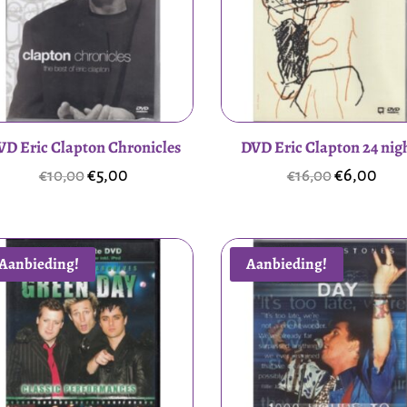
VD Eric Clapton Chronicles
DVD Eric Clapton 24 nig
Oorspronkelijke
Huidige
Oorspronke
Hui
€
5,00
€
6,00
€
10,00
€
16,00
prijs
prijs
prijs
prijs
was:
is:
was:
is:
€10,00.
€5,00.
€16,00.
€6,0
Aanbieding!
Aanbieding!