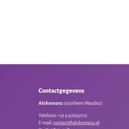
Contactgegevens
Alohomora
(voorheen Mesdisc)
Telefoon: +31 6 42623702
E-mail:
contact@alohomora.nl