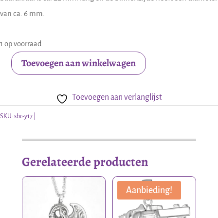
van ca. 6 mm.
1 op voorraad
Toevoegen aan winkelwagen
Bronzen
Vikingen
Toevoegen aan verlanglijst
baardkraal
met
SKU:
sbc-y17
drakenklauw
aantal
Gerelateerde producten
Aanbieding!