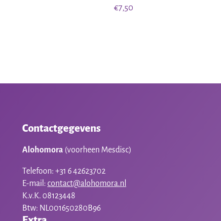
prijs
prijs
€
7,50
was:
is:
€10,00.
€7,00.
Contactgegevens
Alohomora
(voorheen Mesdisc)
Telefoon: +31 6 42623702
E-mail:
contact@alohomora.nl
K.v.K. 08123448
Btw: NL001650280B96
Extra