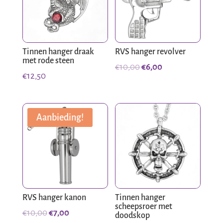
Tinnen hanger draak
RVS hanger revolver
met rode steen
Oorspronkelijke
Huidige
€
10,00
€
6,00
€
12,50
prijs
prijs
was:
is:
€10,00.
€6,00.
Aanbieding!
RVS hanger kanon
Tinnen hanger
scheepsroer met
Oorspronkelijke
Huidige
€
10,00
€
7,00
doodskop