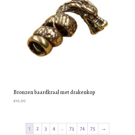
Bronzen baardkraal met drakenkop
€
10,00
1
2
3
4
…
73
74
75
→