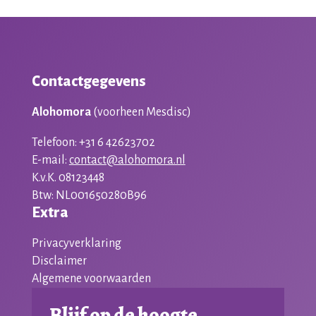
Contactgegevens
Alohomora
(voorheen Mesdisc)
Telefoon: +31 6 42623702
E-mail:
contact@alohomora.nl
K.v.K. 08123448
Btw: NL001650280B96
Extra
Privacyverklaring
Disclaimer
Algemene voorwaarden
Blijf op de hoogte