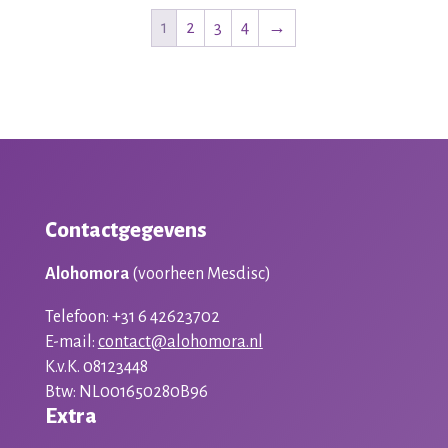
1
2
3
4
→
Contactgegevens
Alohomora
(voorheen Mesdisc)
Telefoon: +31 6 42623702
E-mail:
contact@alohomora.nl
K.v.K. 08123448
Btw: NL001650280B96
Extra