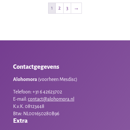
1
2
3
→
Contactgegevens
Alohomora
(voorheen Mesdisc)
Telefoon: +31 6 42623702
E-mail:
contact@alohomora.nl
K.v.K. 08123448
Btw: NL001650280B96
Extra