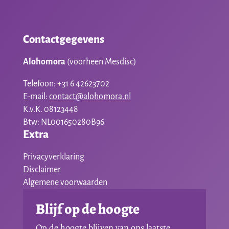
Contactgegevens
Alohomora
(voorheen Mesdisc)
Telefoon: +31 6 42623702
E-mail:
contact@alohomora.nl
K.v.K. 08123448
Btw: NL001650280B96
Extra
Privacyverklaring
Disclaimer
Algemene voorwaarden
Blijf op de hoogte
Op de hoogte blijven van ons laatste