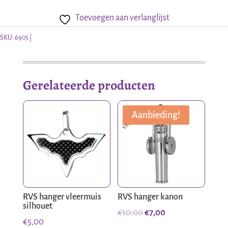
sterretje
Toevoegen aan verlanglijst
aantal
SKU:
6905
Gerelateerde producten
Aanbieding!
RVS hanger vleermuis
RVS hanger kanon
silhouet
Oorspronkelijke
Huidige
€
10,00
€
7,00
€
5,00
prijs
prijs