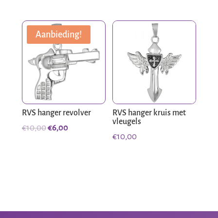
was:
is:
€10,00.
€7,00.
Aanbieding!
RVS hanger revolver
RVS hanger kruis met
vleugels
Oorspronkelijke
Huidige
€
10,00
€
6,00
€
10,00
prijs
prijs
was:
is:
€10,00.
€6,00.