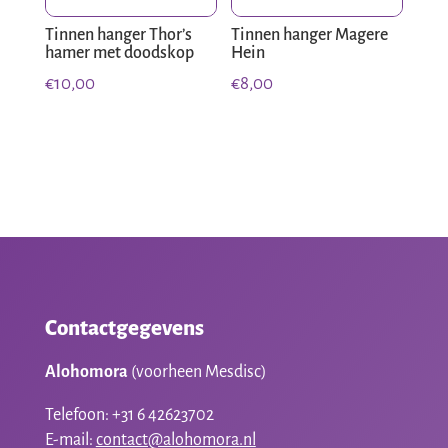
Tinnen hanger Thor’s
Tinnen hanger Magere
hamer met doodskop
Hein
€
10,00
€
8,00
Contactgegevens
Alohomora
(voorheen Mesdisc)
Telefoon: +31 6 42623702
E-mail:
contact@alohomora.nl