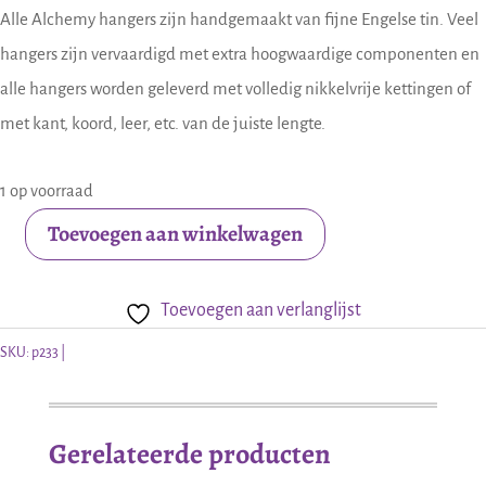
Alle Alchemy hangers zijn handgemaakt van fijne Engelse tin. Veel
hangers zijn vervaardigd met extra hoogwaardige componenten en
alle hangers worden geleverd met volledig nikkelvrije kettingen of
met kant, koord, leer, etc. van de juiste lengte.
1 op voorraad
Toevoegen aan winkelwagen
Alchemy
gothic
Toevoegen aan verlanglijst
hanger
Cult
SKU:
p233
of
Isis
Gerelateerde producten
aantal