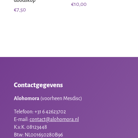
doodskop
€
10,00
€
7,50
Contactgegevens
Alohomora
(voorheen Mesdisc)
Telefoon: +31 6 42623702
E-mail:
contact@alohomora.nl
K.v.K. 08123448
Btw: NL001650280B96