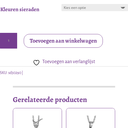
Kleuren sieraden
Zilveren
Toevoegen aan winkelwagen
oorstekers
met
Toevoegen aan verlanglijst
chalcedoon
aantal
SKU:
sd30290
Gerelateerde producten