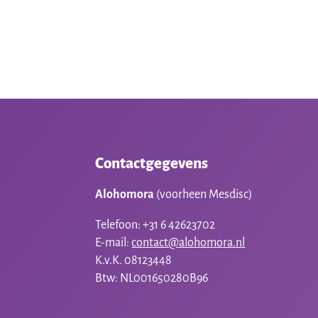
Contactgegevens
Alohomora
(voorheen Mesdisc)
Telefoon: +31 6 42623702
E-mail:
contact@alohomora.nl
K.v.K. 08123448
Btw: NL001650280B96