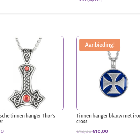
Hein
aantal
Aanbieding!
ische tinnen hanger Thor’s
Tinnen hanger blauw met iro
er
cross
Oorspronkelijke
Huidige
50
€
12,00
€
10,00
prijs
prijs