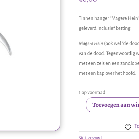
Tinnen hanger “Magere Hein”
geleverd inclusief ketting.
Magere Hein
(ook wel “de dood
van de dood. Tegenwoordig wo
met een zeis en een zandlope
met een kap over het hoofd.
1 op voorraad
Toevoegen aan w
Tinnen
hanger
To
Magere
SKU:
yzp085