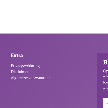
was:
is:
€12,00.
€10,00.
Extra
B
Privacyverklaring
Op
Disclaimer
ni
Algemene voorwaarden
be
ni