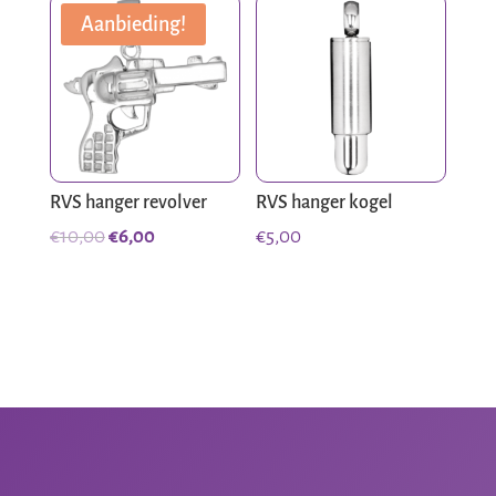
€10,00.
€7,00.
Aanbieding!
RVS hanger revolver
RVS hanger kogel
Oorspronkelijke
Huidige
€
10,00
€
6,00
€
5,00
prijs
prijs
was:
is:
€10,00.
€6,00.