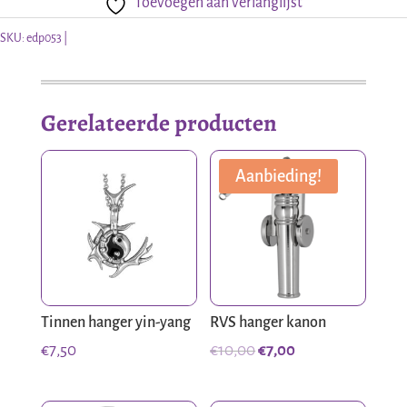
Toevoegen aan verlanglijst
aantal
SKU:
edp053
Gerelateerde producten
Aanbieding!
Tinnen hanger yin-yang
RVS hanger kanon
Oorspronkelijke
Huidige
€
7,50
€
10,00
€
7,00
prijs
prijs
was:
is: