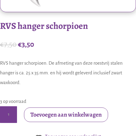
RVS hanger schorpioen
Oorspronkelijke
Huidige
€
7,50
€
3,50
prijs
prijs
was:
is:
RVS hanger schorpioen. De afmeting van deze roestvrij stalen
€7,50.
€3,50.
hanger is ca. 25 x 35 mm. en hij wordt geleverd inclusief zwart
waxkoord.
3 op voorraad
RVS
Toevoegen aan winkelwagen
hanger
schorpioen