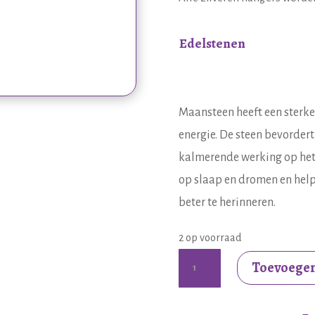
Edelstenen
Maansteen heeft een sterke
energie. De steen bevordert
kalmerende werking op het g
op slaap en dromen en help
beter te herinneren.
2 op voorraad
Zilveren
Toevoegen
lotushanger
met