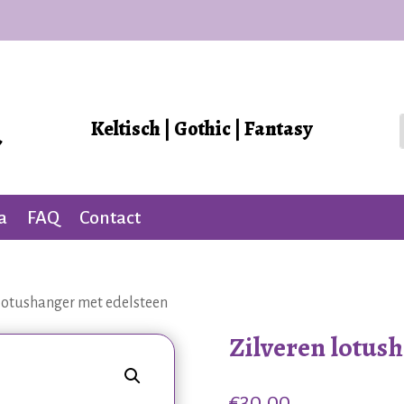
Keltisch | Gothic | Fantasy
a
FAQ
Contact
 lotushanger met edelsteen
Zilveren lotus
€
30,00