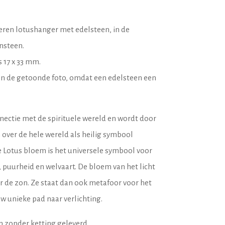
veren lotushanger met edelsteen, in de
nsteen.
 17 x 33 mm.
van de getoonde foto, omdat een edelsteen een
nectie met de spirituele wereld en wordt door
 over de hele wereld als heilig symbool
e Lotus bloem is het universele symbool voor
, puurheid en welvaart. De bloem van het licht
r de zon. Ze staat dan ook metafoor voor het
uw unieke pad naar verlichting.
n zonder ketting geleverd.