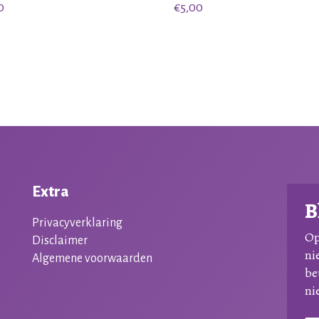
0
€
5,00
Extra
B
Privacyverklaring
Op
Disclaimer
ni
Algemene voorwaarden
be
ni