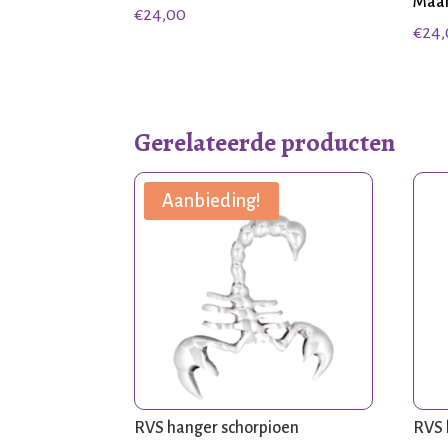
Maa
€
24,00
€
24
Gerelateerde producten
Aanbieding!
RVS hanger schorpioen
RVS 