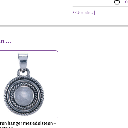
To
edelsteen
aantal
SKU:
3036ms
an …
eren hanger met edelsteen –