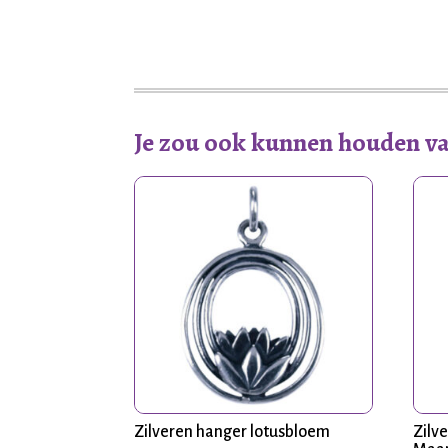
Je zou ook kunnen houden v
Zilveren hanger lotusbloem
Zilv