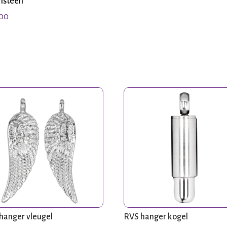
nsteen
,00
hanger vleugel
RVS hanger kogel