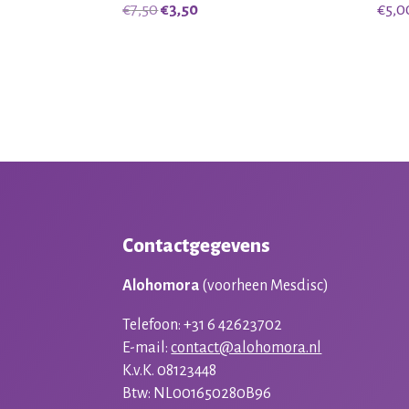
Oorspronkelijke
Huidige
€
7,50
€
3,50
€
5,0
prijs
prijs
was:
is:
€7,50.
€3,50.
Contactgegevens
Alohomora
(voorheen Mesdisc)
Telefoon: +31 6 42623702
E-mail:
contact@alohomora.nl
K.v.K. 08123448
Btw: NL001650280B96