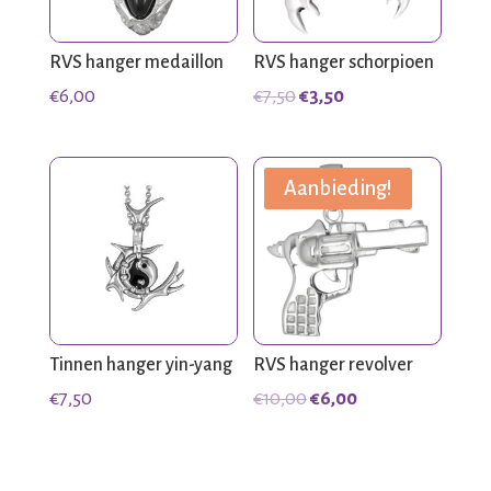
RVS hanger medaillon
RVS hanger schorpioen
Oorspronkelijke
Huidige
€
6,00
€
7,50
€
3,50
prijs
prijs
was:
is:
€7,50.
€3,50.
Aanbieding!
Tinnen hanger yin-yang
RVS hanger revolver
Oorspronkelijke
Huidige
€
7,50
€
10,00
€
6,00
prijs
prijs
was:
is:
€10,00.
€6,00.