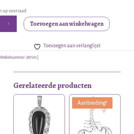
1 op voorraad
Zilveren
Toevoegen aan winkelwagen
hanger
met
Toevoegen aan verlanglijst
edelsteen
aantal
Artikelnummer:
3871m
Gerelateerde producten
Aanbieding!