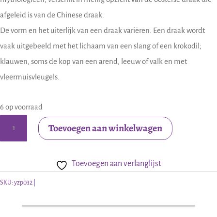
afgeleid is van de Chinese draak.
De vorm en het uiterlijk van een draak variëren. Een draak wordt
vaak uitgebeeld met het lichaam van een slang of een krokodil;
klauwen, soms de kop van een arend, leeuw of valk en met
vleermuisvleugels.
6 op voorraad
Tinnen
Toevoegen aan winkelwagen
hanger
draak
Toevoegen aan verlanglijst
met
rode
SKU:
yzp032
steen
aantal