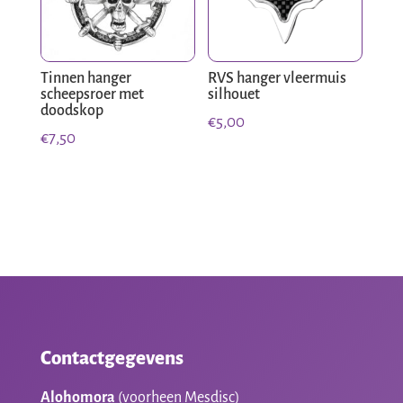
Tinnen hanger
RVS hanger vleermuis
scheepsroer met
silhouet
doodskop
€
5,00
€
7,50
Contactgegevens
Alohomora
(voorheen Mesdisc)