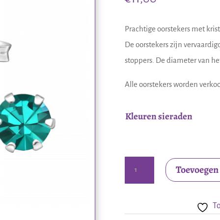
Prachtige oorstekers met krist
De oorstekers zijn vervaardig
stoppers. De diameter van het 
Alle oorstekers worden verkoc
Kleuren sieraden
Zilveren
Toevoegen
oorstekers
met
To
kristal