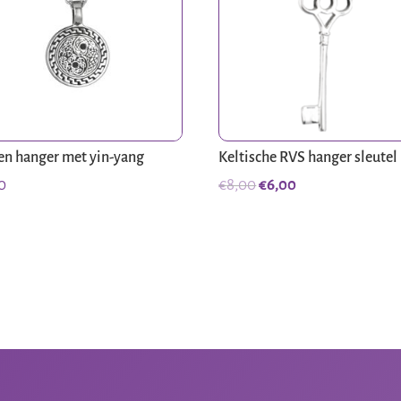
en hanger met yin-yang
Keltische RVS hanger sleutel
Oorspronkelijke
Huidige
0
€
8,00
€
6,00
prijs
prijs
was:
is:
€8,00.
€6,00.