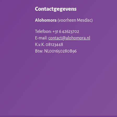
Contactgegevens
Alohomora
(voorheen Mesdisc)
Telefoon: +31 6 42623702
E-mail:
contact@alohomora.nl
K.v.K. 08123448
Btw: NL001650280B96