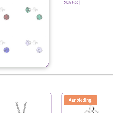
aantal
SKU:
8420
Aanbieding!