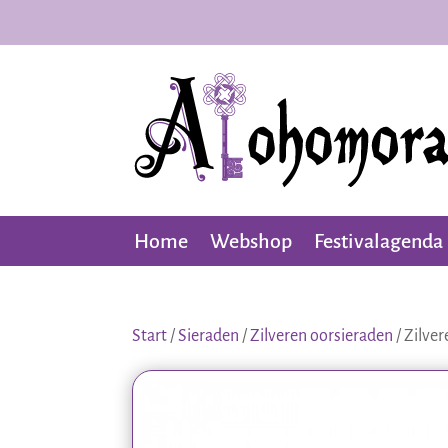
Home
Webshop
Festivalagenda
Start
/
Sieraden
/
Zilveren oorsieraden
/ Zilver