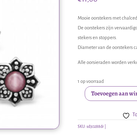
Mooie oorstekers met chalced
De oorstekers zijn vervaardig
stekers en stoppers.
Diameter van de oorstekers c
Alle oorsieraden worden verko
1 op voorraad
Toevoegen aan w
Zilveren
oorstekers
To
met
chalcedoon
SKU:
sd30288dr