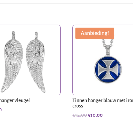
aantal
Aanbieding!
hanger vleugel
Tinnen hanger blauw met iro
cross
0
Oorspronkelijke
Huidige
€
12,00
€
10,00
prijs
prijs
was:
is: