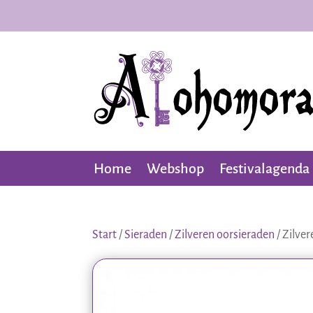
Home
Webshop
Festivalagenda
Start
/
Sieraden
/
Zilveren oorsieraden
/ Zilve