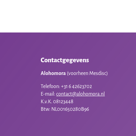
Contactgegevens
Alohomora
(voorheen Mesdisc)
Telefoon: +31 6 42623702
E-mail:
contact@alohomora.nl
K.v.K. 08123448
Btw: NL001650280B96