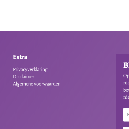
€12,00.
€10,00.
Extra
B
Privacyverklaring
Op
Disclaimer
ni
Algemene voorwaarden
be
ni