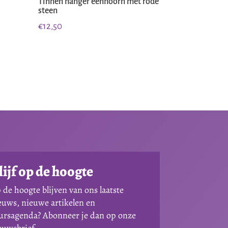
Tinnen hanger eenhoorn met rode
steen
€
12,50
lijf op de hoogte
 de hoogte blijven van ons laatste
euws, nieuwe artikelen en
ursagenda? Abonneer je dan op onze
euwsbrief.