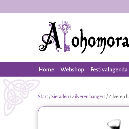
Home
Webshop
Festivalagenda
Start
/
Sieraden
/
Zilveren hangers
/ Zilveren 