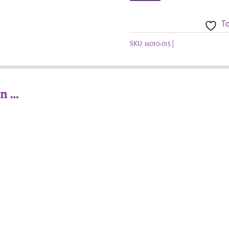
Keltische
To
knoop
aantal
SKU:
ss010-015
an …