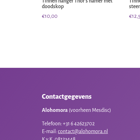
Tinnen hanger Thor’s hamer met
Tinn
doodskop
stee
€
10,00
€
12,
Contactgegevens
Alohomora
(voorheen Mesdisc)
Telefoon: +31 6 42623702
E-mail:
contact@alohomora.nl
K.v.K. 08123448