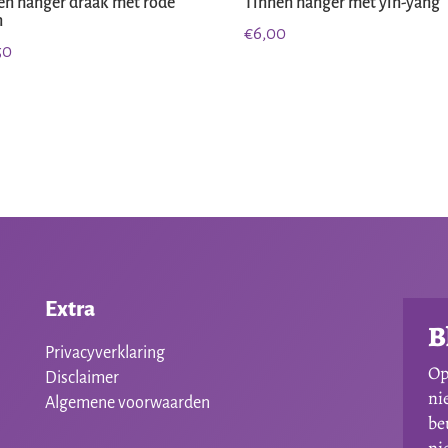
en hanger draak met rode
Tinnen hanger met yin-yang
n
€
6,00
50
Extra
B
Privacyverklaring
Op
Disclaimer
ni
Algemene voorwaarden
be
ni