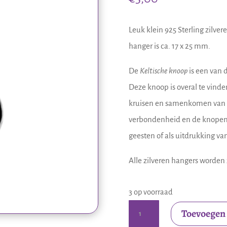
Leuk klein 925 Sterling zilve
hanger is ca. 17 x 25 mm.
De
Keltische knoop
is een van 
Deze knoop is overal te vinde
kruisen en samenkomen van d
verbondenheid en de knopen 
geesten of als uitdrukking van
Alle zilveren hangers worden 
3 op voorraad
Zilveren
Toevoegen
hangertje