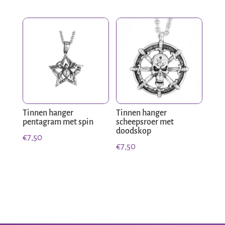
prijs
prijs
was:
is:
€10,00.
€7,00.
Tinnen hanger
Tinnen hanger
pentagram met spin
scheepsroer met
doodskop
€
7,50
€
7,50