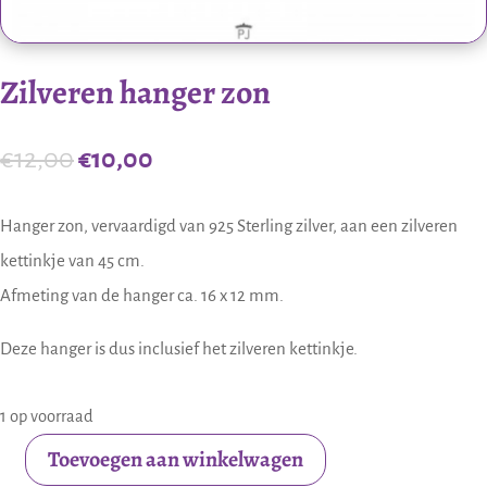
Zilveren hanger zon
Oorspronkelijke
Huidige
€
12,00
€
10,00
prijs
prijs
was:
is:
Hanger zon, vervaardigd van 925 Sterling zilver, aan een zilveren
€12,00.
€10,00.
kettinkje van 45 cm.
Afmeting van de hanger ca. 16 x 12 mm.
Deze hanger is dus inclusief het zilveren kettinkje.
1 op voorraad
Toevoegen aan winkelwagen
Zilveren