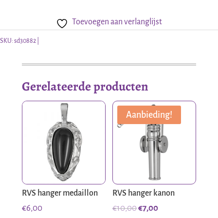
hanger
Toevoegen aan verlanglijst
zon
aantal
SKU:
sd30882
Gerelateerde producten
Aanbieding!
RVS hanger medaillon
RVS hanger kanon
Oorspronkelijke
Huidige
€
6,00
€
10,00
€
7,00