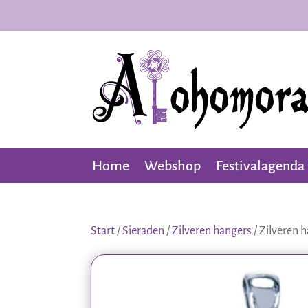
Home
Webshop
Festivalagenda
Start
/
Sieraden
/
Zilveren hangers
/ Zilveren h