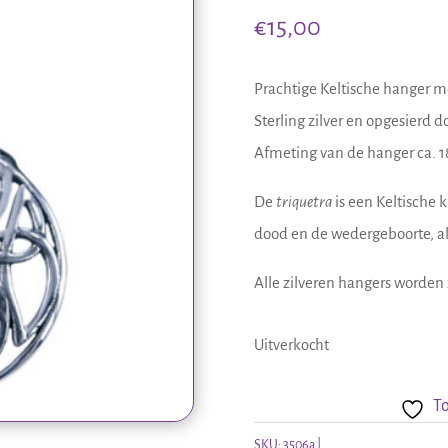
€
15,00
Prachtige Keltische hanger met
Sterling zilver en opgesierd d
Afmeting van de hanger ca. 1
De
triquetra
is een Keltische k
dood en de wedergeboorte, als
Alle zilveren hangers worden 
Uitverkocht
To
SKU:
3506a