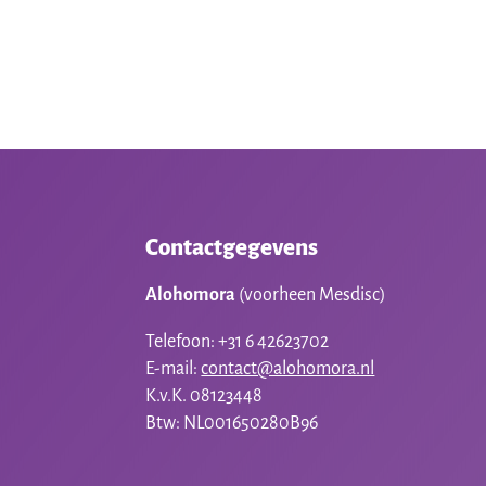
was:
is:
€8,00.
€6,00.
Contactgegevens
Alohomora
(voorheen Mesdisc)
Telefoon: +31 6 42623702
E-mail:
contact@alohomora.nl
K.v.K. 08123448
Btw: NL001650280B96