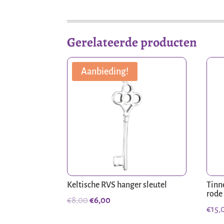
Gerelateerde producten
Aanbieding!
Keltische RVS hanger sleutel
Tinn
rode
Oorspronkelijke
Huidige
€
8,00
€
6,00
€
15,
prijs
prijs