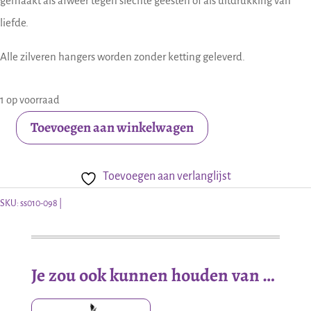
gemaakt als afweer tegen slechte geesten of als uitdrukking van
liefde.
Alle zilveren hangers worden zonder ketting geleverd.
1 op voorraad
Toevoegen aan winkelwagen
Zilveren
hanger
Toevoegen aan verlanglijst
Keltische
knopen
SKU:
ss010-098
aantal
Je zou ook kunnen houden van …