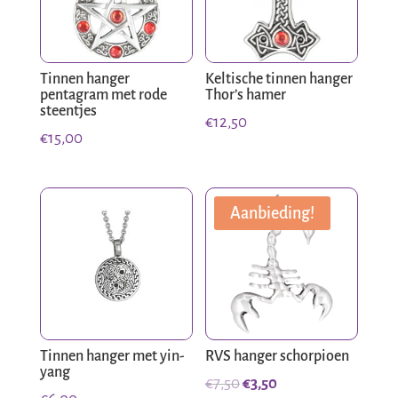
Tinnen hanger
Keltische tinnen hanger
pentagram met rode
Thor’s hamer
steentjes
€
12,50
€
15,00
Aanbieding!
Tinnen hanger met yin-
RVS hanger schorpioen
yang
Oorspronkelijke
Huidige
€
7,50
€
3,50