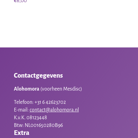
€
6,00
prijs
prijs
was:
is:
€7,50.
€3,50.
Contactgegevens
Alohomora
(voorheen Mesdisc)
Telefoon: +31 6 42623702
E-mail:
contact@alohomora.nl
K.v.K. 08123448
Btw: NL001650280B96
Extra