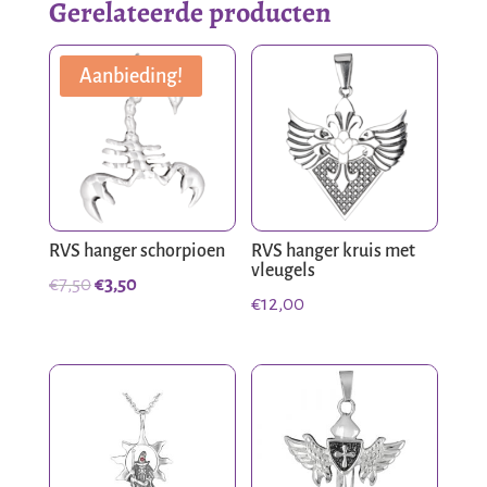
Gerelateerde producten
Aanbieding!
RVS hanger schorpioen
RVS hanger kruis met
vleugels
Oorspronkelijke
Huidige
€
7,50
€
3,50
€
12,00
prijs
prijs
was:
is:
€7,50.
€3,50.