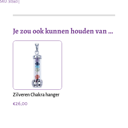
buisje
SKU:
30340
aantal
Je zou ook kunnen houden van …
Zilveren Chakra hanger
€
26,00