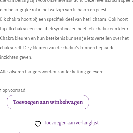
die van belang zijn voor onze levenskracht. Deze levenskracht speelt
een belangrijke rol in het welzijn van lichaam en geest.
Elk chakra hoort bij een specifiek deel van het lichaam. Ook hoort
bij elk chakra een specifiek symbool en heeft elk chakra een kleur.
Chakra kleuren en hun betekenis kunnen je iets vertellen over het
chakra zelf. De 7 kleuren van de chakra’s kunnen bepaalde
inzichten geven.
Alle zilveren hangers worden zonder ketting geleverd.
1 op voorraad
Toevoegen aan winkelwagen
Zilveren
Chakra
Toevoegen aan verlanglijst
hanger