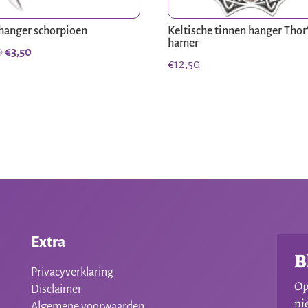
hanger schorpioen
Keltische tinnen hanger Thor
hamer
Oorspronkelijke
Huidige
0
€
3,50
€
12,50
prijs
prijs
was:
is:
€7,50.
€3,50.
Extra
B
Privacyverklaring
Op
Disclaimer
ni
Algemene voorwaarden