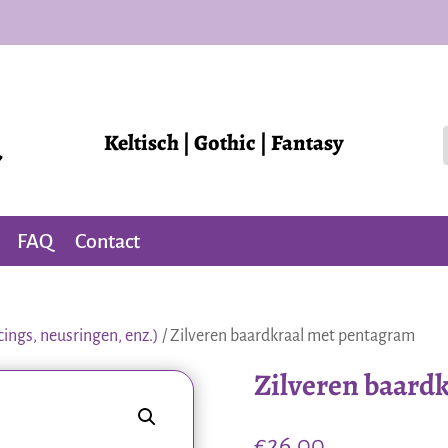
Keltisch | Gothic | Fantasy
FAQ
Contact
cings, neusringen, enz.)
/ Zilveren baardkraal met pentagram
Zilveren baard
€
26,00