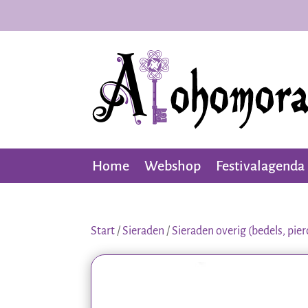
Home
Webshop
Festivalagenda
Start
/
Sieraden
/
Sieraden overig (bedels, pier