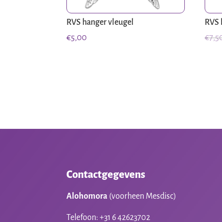
RVS hanger vleugel
RVS 
€
5,00
€
7,5
Contactgegevens
Alohomora
(voorheen Mesdisc)
Telefoon: +31 6 42623702