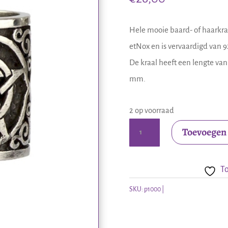
Hele mooie baard- of haarkra
etNox en is vervaardigd van 92
De kraal heeft een lengte va
mm.
2 op voorraad
Zilveren
Toevoegen
baardkraal
met
To
pentagram
aantal
SKU:
p1000