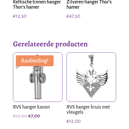
Keltische tinnen hanger
Zilveren hanger Thor’s
Thor’s hamer
hamer
€
12,50
€
47,50
Gerelateerde producten
Aanbieding!
RVS hanger kanon
RVS hanger kruis met
vleugels
Oorspronkelijke
Huidige
€
10,00
€
7,00
€
12,00
prijs
prijs