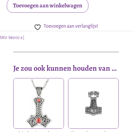
Toevoegen aan winkelwagen
Verzilverde
bronzen
Toevoegen aan verlanglijst
hanger
Thor's
SKU:
bk5107-2
hamer
met
Viking
Je zou ook kunnen houden van …
aantal