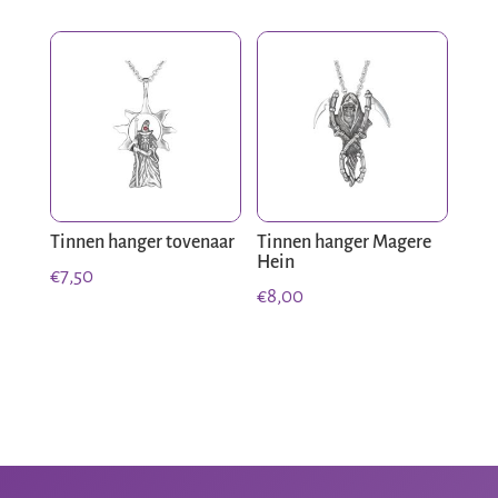
was:
is:
€10,00.
€7,00.
Tinnen hanger tovenaar
Tinnen hanger Magere
Hein
€
7,50
€
8,00