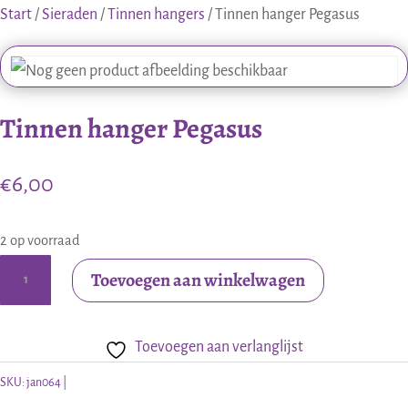
Start
/
Sieraden
/
Tinnen hangers
/ Tinnen hanger Pegasus
Tinnen hanger Pegasus
€
6,00
2 op voorraad
Tinnen
Toevoegen aan winkelwagen
hanger
Pegasus
Toevoegen aan verlanglijst
aantal
SKU:
jan064