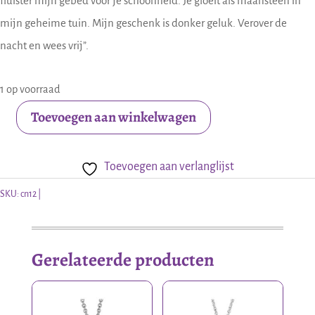
fluister mijn gebed voor je schoonheid. Je gloeit als maansteen in
mijn geheime tuin. Mijn geschenk is donker geluk. Verover de
nacht en wees vrij”.
1 op voorraad
Toevoegen aan winkelwagen
Tinnen
hanger
Toevoegen aan verlanglijst
Carpe
noctum
SKU:
cn12
aantal
Gerelateerde producten