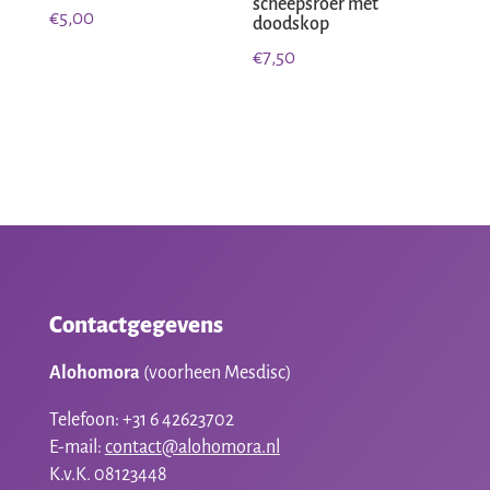
scheepsroer met
€
5,00
doodskop
€
7,50
Contactgegevens
Alohomora
(voorheen Mesdisc)
Telefoon: +31 6 42623702
E-mail:
contact@alohomora.nl
K.v.K. 08123448