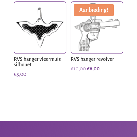
Aanbieding!
RVS hanger vleermuis
RVS hanger revolver
silhouet
Oorspronkelijke
Huidige
€
10,00
€
6,00
€
5,00
prijs
prijs
was:
is:
€10,00.
€6,00.