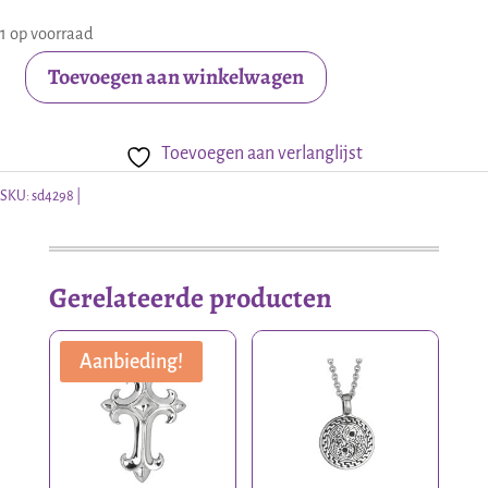
1 op voorraad
Toevoegen aan winkelwagen
Zilveren
kinder
Toevoegen aan verlanglijst
oorstekers
mondje
SKU:
sd4298
aantal
Gerelateerde producten
Aanbieding!