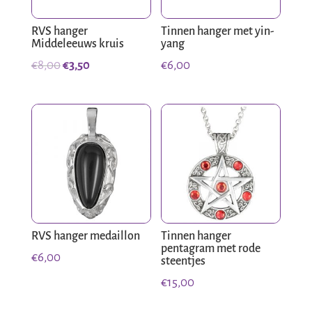
RVS hanger
Tinnen hanger met yin-
Middeleeuws kruis
yang
Oorspronkelijke
Huidige
€
8,00
€
3,50
€
6,00
prijs
prijs
was:
is:
€8,00.
€3,50.
RVS hanger medaillon
Tinnen hanger
pentagram met rode
€
6,00
steentjes
€
15,00