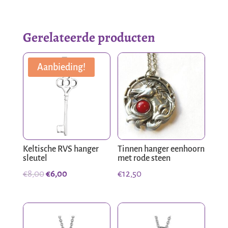
Gerelateerde producten
Aanbieding!
Keltische RVS hanger
Tinnen hanger eenhoorn
sleutel
met rode steen
Oorspronkelijke
Huidige
€
8,00
€
6,00
€
12,50
prijs
prijs
was:
is:
€8,00.
€6,00.