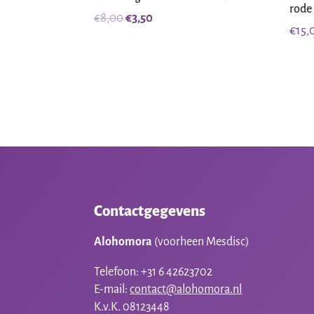
rode
Oorspronkelijke
Huidige
€
8,00
€
3,50
€
15,
prijs
prijs
was:
is:
€8,00.
€3,50.
Contactgegevens
Alohomora
(voorheen Mesdisc)
Telefoon: +31 6 42623702
E-mail:
contact@alohomora.nl
K.v.K. 08123448