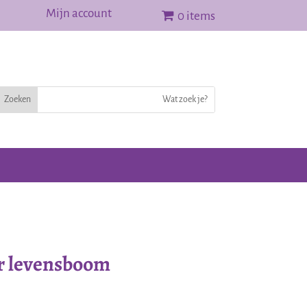
Mijn account
0 items
r levensboom