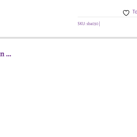
To
SKU:
sba030
an …