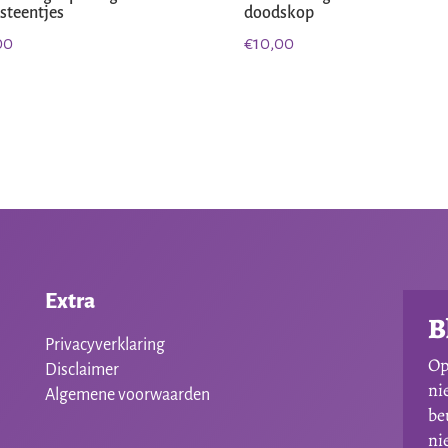
 steentjes
doodskop
00
€
10,00
Extra
B
Privacyverklaring
Op
Disclaimer
ni
Algemene voorwaarden
be
ni