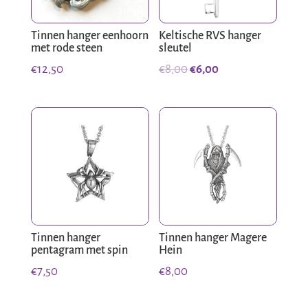
Tinnen hanger eenhoorn
Keltische RVS hanger
met rode steen
sleutel
Oorspronkelijke
Huidige
€
12,50
€
8,00
€
6,00
prijs
prijs
was:
is:
€8,00.
€6,00.
Tinnen hanger
Tinnen hanger Magere
pentagram met spin
Hein
€
7,50
€
8,00