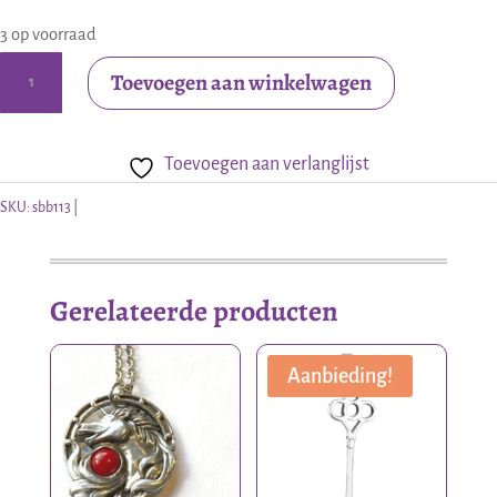
3 op voorraad
Bronzen
Toevoegen aan winkelwagen
broche
Keltische
Toevoegen aan verlanglijst
triquetra
aantal
SKU:
sbb113
Gerelateerde producten
Aanbieding!