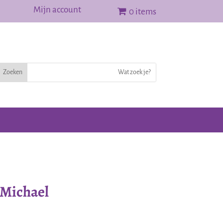
Mijn account
0 items
 Michael
ijke
ge