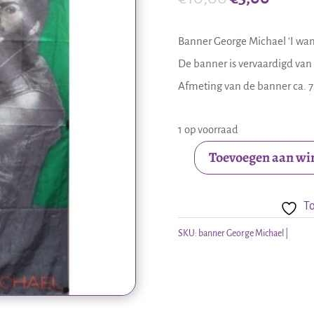
prijs
prijs
was:
is:
Banner George Michael ‘I want
€10,00.
€5,00.
De banner is vervaardigd van
Afmeting van de banner ca. 7
1 op voorraad
Toevoegen aan w
Banner
George
To
Michael
aantal
SKU:
banner George Michael