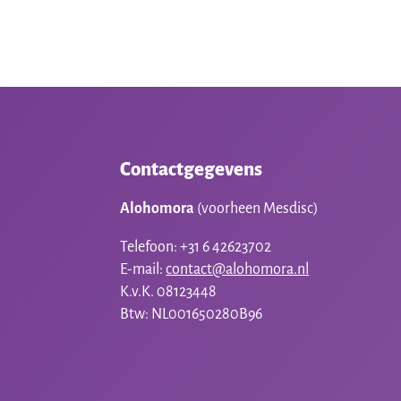
Contactgegevens
Alohomora
(voorheen Mesdisc)
Telefoon: +31 6 42623702
E-mail:
contact@alohomora.nl
K.v.K. 08123448
Btw: NL001650280B96