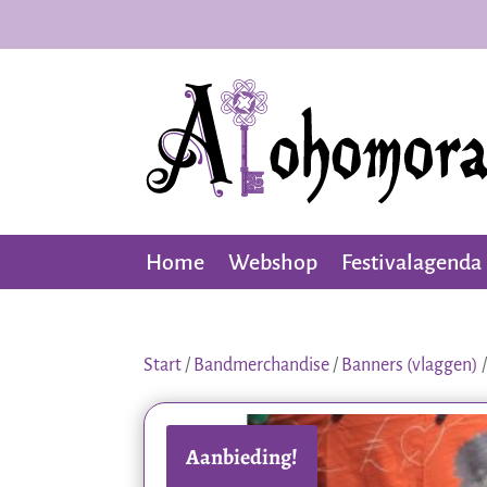
Home
Webshop
Festivalagenda
Start
/
Bandmerchandise
/
Banners (vlaggen)
/
Aanbieding!