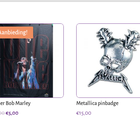
Aanbieding!
er Bob Marley
Metallica pinbadge
Oorspronkelijke
Huidige
00
€
5,00
€
15,00
prijs
prijs
was:
is:
€10,00.
€5,00.