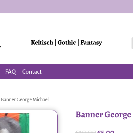
Keltisch | Gothic | Fantasy
FAQ
Contact
 Banner George Michael
Banner George
Oorspronkel
Huidi
€
10,00
€
5,00