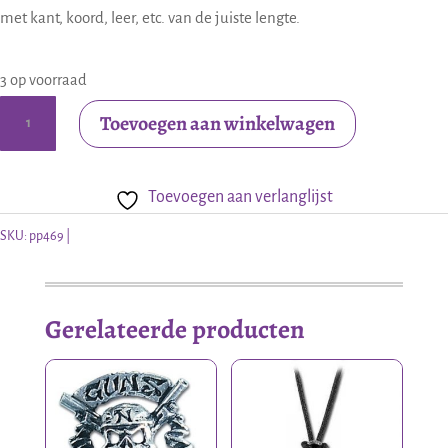
met kant, koord, leer, etc. van de juiste lengte.
3 op voorraad
Alchemy
Toevoegen aan winkelwagen
poker
hanger
Toevoegen aan verlanglijst
Senses
fail
SKU:
pp469
aantal
Gerelateerde producten