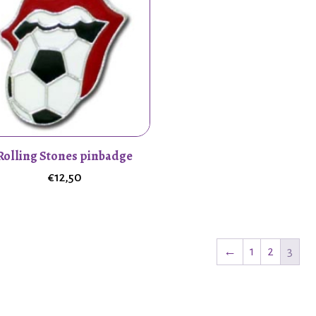
Rolling Stones pinbadge
€
12,50
←
1
2
3