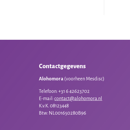
Contactgegevens
Alohomora
(voorheen Mesdisc)
Telefoon: +31 6 42623702
E-mail:
contact@alohomora.nl
K.v.K. 08123448
Btw: NL001650280B96