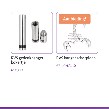
Aanbieding!
RVS gedenkhanger
RVS hanger schorpioen
kokertje
Oorspronkelijke
Huidige
€
7,50
€
3,50
€
10,00
prijs
prijs
was:
is:
€7,50.
€3,50.