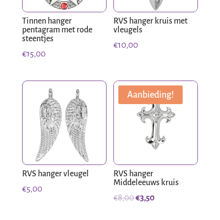
Tinnen hanger
RVS hanger kruis met
pentagram met rode
vleugels
steentjes
€
10,00
€
15,00
Aanbieding!
RVS hanger vleugel
RVS hanger
Middeleeuws kruis
€
5,00
Oorspronkelijke
Huidige
€
8,00
€
3,50
prijs
prijs