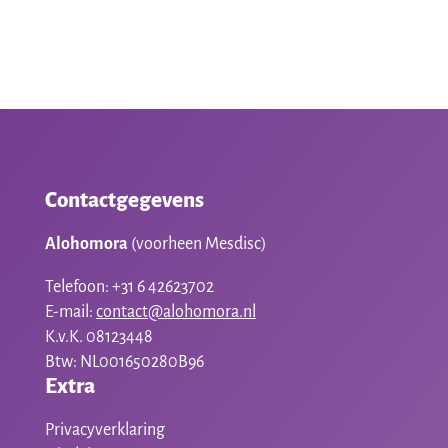
was:
is:
€8,00.
€3,50.
Contactgegevens
Alohomora
(voorheen Mesdisc)
Telefoon: +31 6 42623702
E-mail:
contact@alohomora.nl
K.v.K. 08123448
Btw: NL001650280B96
Extra
Privacyverklaring