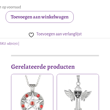
1 op voorraad
Toevoegen aan winkelwagen
Zilveren
oorstekers
Toevoegen aan verlanglijst
met
gekleurd
SKU:
sd31070
kristal
aantal
Gerelateerde producten