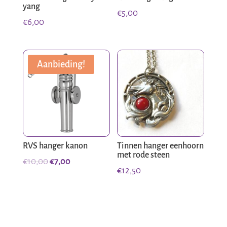
yang
€
5,00
€
6,00
Aanbieding!
RVS hanger kanon
Tinnen hanger eenhoorn
met rode steen
Oorspronkelijke
Huidige
€
10,00
€
7,00
€
12,50
prijs
prijs
was:
is:
€10,00.
€7,00.