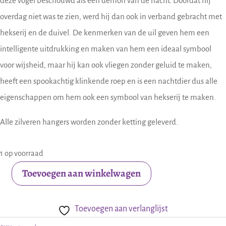
deze vogel beschouwd als een demon van de nacht. Doordat hij
overdag niet was te zien, werd hij dan ook in verband gebracht met
hekserij en de duivel. De kenmerken van de uil geven hem een
intelligente uitdrukking en maken van hem een ideaal symbool
voor wijsheid, maar hij kan ook vliegen zonder geluid te maken,
heeft een spookachtig klinkende roep en is een nachtdier dus alle
eigenschappen om hem ook een symbool van hekserij te maken.
Alle zilveren hangers worden zonder ketting geleverd.
1 op voorraad
Toevoegen aan winkelwagen
Zilveren
hanger
Toevoegen aan verlanglijst
uil