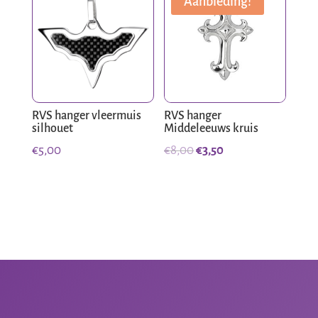
Aanbieding!
RVS hanger vleermuis
RVS hanger
silhouet
Middeleeuws kruis
Oorspronkelijke
Huidige
€
5,00
€
8,00
€
3,50
prijs
prijs
was:
is:
€8,00.
€3,50.