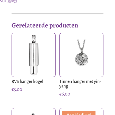
in
SKU:
gjp073
boom
aantal
Gerelateerde producten
RVS hanger kogel
Tinnen hanger met yin-
yang
€
5,00
€
6,00