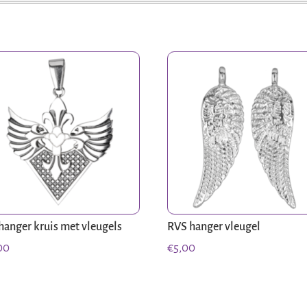
hanger kruis met vleugels
RVS hanger vleugel
00
€
5,00