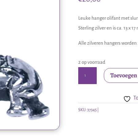
Leuke hanger olifant met slu
Sterling zilver en is ca. 13 x 1
Alle zilveren hangers worden 
2 op voorraad
Zilveren
Toevoegen
hanger
olifant
To
aantal
SKU:
37345