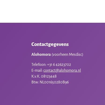
Contactgegevens
Alohomora
(voorheen Mesdisc)
Telefoon: +31 6 42623702
E-mail:
contact@alohomora.nl
K.v.K. 08123448
Btw: NL001650280B96