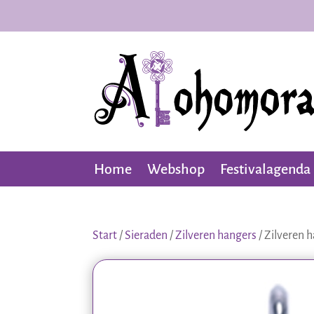
Home
Webshop
Festivalagenda
Start
/
Sieraden
/
Zilveren hangers
/ Zilveren h