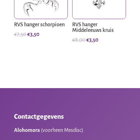
RVS hanger schorpioen
RVS hanger
Middeleeuws kruis
Oorspronkelijke
Huidige
€
7,50
€
3,50
Oorspronkelijke
Huidige
€
8,00
€
3,50
prijs
prijs
prijs
prijs
was:
is:
was:
is:
€7,50.
€3,50.
€8,00.
€3,50.
Contactgegevens
Alohomora
(voorheen Mesdisc)