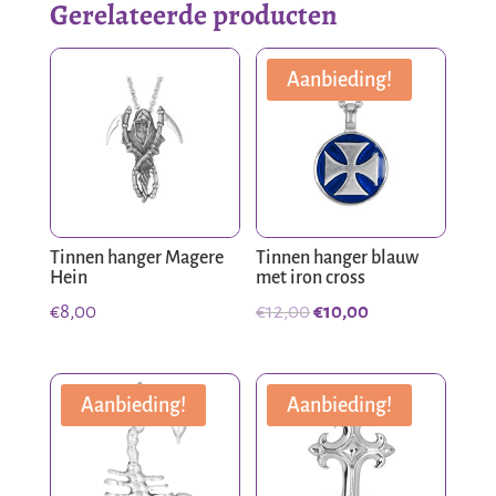
Gerelateerde producten
Aanbieding!
Tinnen hanger Magere
Tinnen hanger blauw
Hein
met iron cross
Oorspronkelijke
Huidige
€
8,00
€
12,00
€
10,00
prijs
prijs
was:
is:
€12,00.
€10,00.
Aanbieding!
Aanbieding!