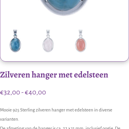
Zilveren hanger met edelsteen
Prijsklasse:
€
32,00
-
€
40,00
€32,00
tot
Mooie 925 Sterling zilveren hanger met edelsteen in diverse
€40,00
varianten.
De afmeting van de hanger is ca. 22 x 11 mm. inclusief oogje. De