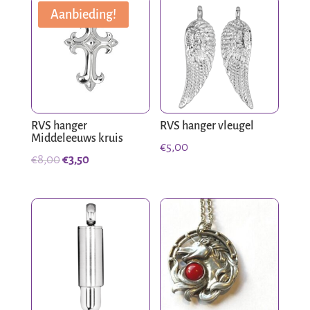
Aanbieding!
RVS hanger
RVS hanger vleugel
Middeleeuws kruis
€
5,00
Oorspronkelijke
Huidige
€
8,00
€
3,50
prijs
prijs
was:
is:
€8,00.
€3,50.