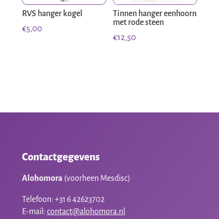
RVS hanger kogel
Tinnen hanger eenhoorn
met rode steen
€
5,00
€
12,50
Contactgegevens
Alohomora
(voorheen Mesdisc)
Telefoon: +31 6 42623702
E-mail:
contact@alohomora.nl