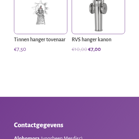
Tinnen hanger tovenaar
RVS hanger kanon
Oorspronkelijke
Huidige
€
7,50
€
10,00
€
7,00
prijs
prijs
was:
is:
€10,00.
€7,00.
Contactgegevens
Alohomora
(voorheen Mesdisc)