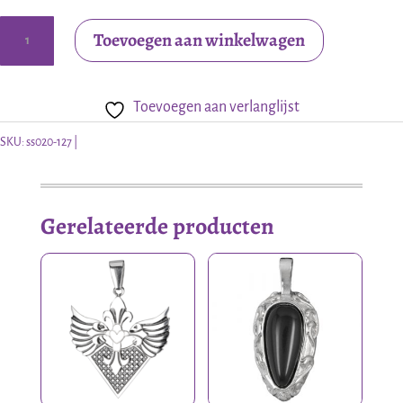
Zilveren
Toevoegen aan winkelwagen
hanger
draak
Toevoegen aan verlanglijst
met
edelsteen
SKU:
ss020-127
of
glas
Gerelateerde producten
aantal