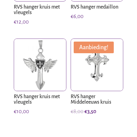
RVS hanger kruis met
RVS hanger medaillon
vleugels
€
6,00
€
12,00
Aanbieding!
RVS hanger kruis met
RVS hanger
vleugels
Middeleeuws kruis
Oorspronkelijke
Huidige
€
10,00
€
8,00
€
3,50
prijs
prijs
was:
is:
€8,00.
€3,50.