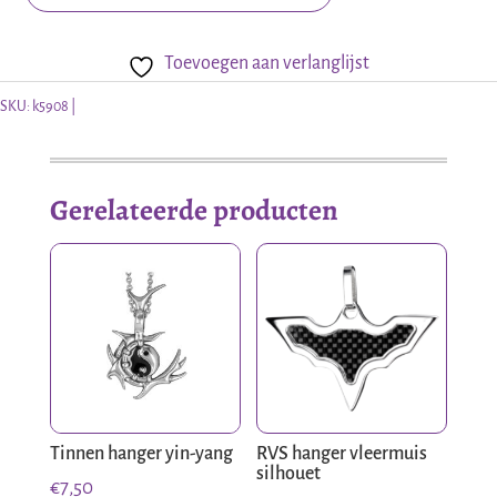
Zilveren
etNox
Toevoegen aan verlanglijst
hanger
Ster
SKU:
k5908
van
Aesir
Gerelateerde producten
aantal
Tinnen hanger yin-yang
RVS hanger vleermuis
silhouet
€
7,50