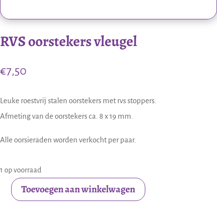
RVS oorstekers vleugel
€
7,50
Leuke roestvrij stalen oorstekers met rvs stoppers.
Afmeting van de oorstekers ca. 8 x 19 mm.
Alle oorsieraden worden verkocht per paar.
1 op voorraad
Toevoegen aan winkelwagen
RVS
oorstekers