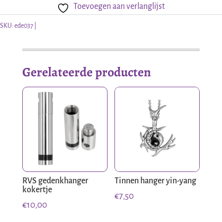
Toevoegen aan verlanglijst
vleugel
aantal
SKU:
ede037
Gerelateerde producten
RVS gedenkhanger
Tinnen hanger yin-yang
kokertje
€
7,50
€
10,00