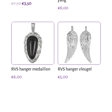
yang
Oorspronkelijke
Huidige
€
7,50
€
3,50
€
6,00
prijs
prijs
was:
is:
€7,50.
€3,50.
RVS hanger medaillon
RVS hanger vleugel
€
6,00
€
5,00