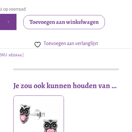
2 op voorraad
Zilveren
Toevoegen aan winkelwagen
kinder
oorstekers
Toevoegen aan verlanglijst
uiltje
aantal
SKU:
sd35644
Je zou ook kunnen houden van …