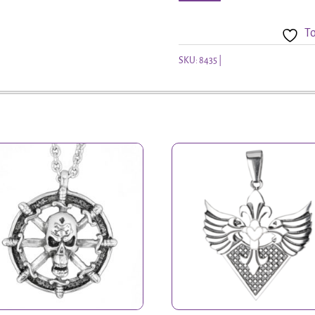
oorstekers
To
eenhoorn
aantal
SKU:
8435