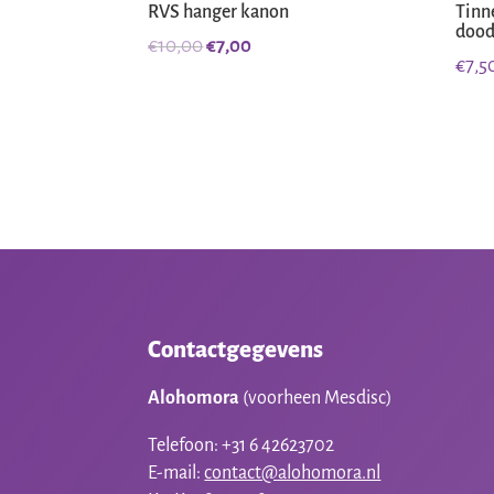
RVS hanger kanon
Tinn
doo
Oorspronkelijke
Huidige
€
10,00
€
7,00
€
7,5
prijs
prijs
was:
is:
€10,00.
€7,00.
Contactgegevens
Alohomora
(voorheen Mesdisc)
Telefoon: +31 6 42623702
E-mail:
contact@alohomora.nl