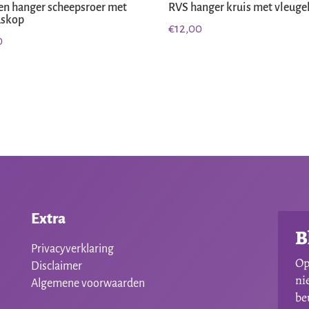
en hanger scheepsroer met
RVS hanger kruis met vleuge
dskop
€
12,00
0
Extra
B
Privacyverklaring
Op
Disclaimer
ni
Algemene voorwaarden
be