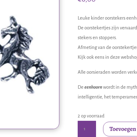
Leuke kinder oorstekers eenh
De oorstekertjes zijn vervaard
stekers en stoppers.
Afmeting van de oorstekertjes
Kijk ook eens in deze webshop
Alle oorsieraden worden verko
De
eenhoorn
wordt in de myth
intelligentie, het temperamen
2 op voorraad
Zilveren
Toevoegen
kinder