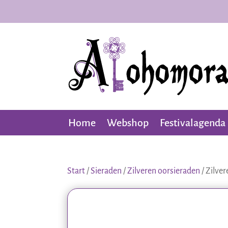
Home
Webshop
Festivalagenda
Start
/
Sieraden
/
Zilveren oorsieraden
/ Zilve