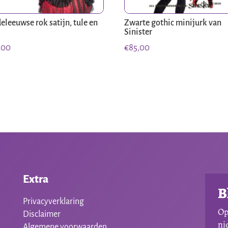
eleeuwse rok satijn, tule en
Zwarte gothic minijurk van
Sinister
,00
€
85,00
Extra
B
Privacyverklaring
Op
Disclaimer
ni
Algemene voorwaarden