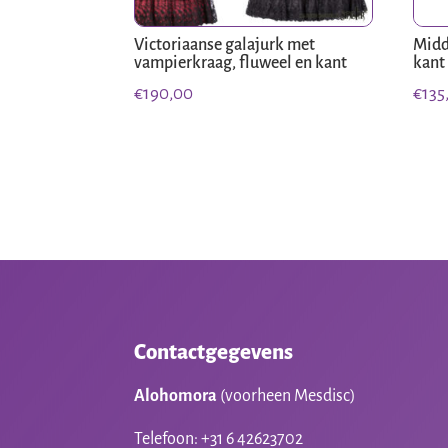
Victoriaanse galajurk met
Midd
vampierkraag, fluweel en kant
kant
€
190,00
€
135
Contactgegevens
Alohomora
(voorheen Mesdisc)
Telefoon: +31 6 42623702