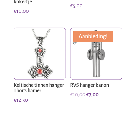
kokertje
€
5,00
€
10,00
Aanbieding!
Keltische tinnen hanger
RVS hanger kanon
Thor’s hamer
Oorspronkelijke
Huidige
€
10,00
€
7,00
€
12,50
prijs
prijs
was:
is:
€10,00.
€7,00.