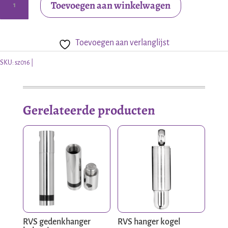
Toevoegen aan winkelwagen
hanger
4
Toevoegen aan verlanglijst
hemelen
aantal
SKU:
sz016
Gerelateerde producten
RVS gedenkhanger
RVS hanger kogel