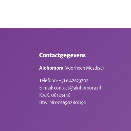
Contactgegevens
Alohomora
(voorheen Mesdisc)
Telefoon: +31 6 42623702
E-mail:
contact@alohomora.nl
K.v.K. 08123448
Btw: NL001650280B96