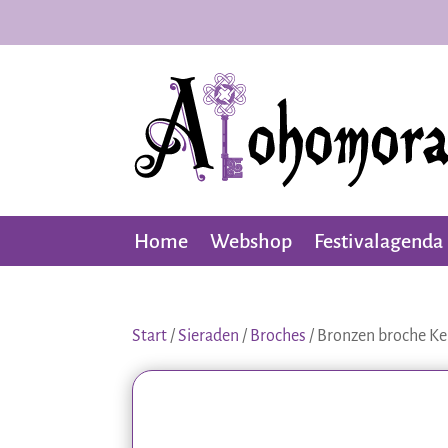
Home
Webshop
Festivalagenda
Start
/
Sieraden
/
Broches
/ Bronzen broche Kel