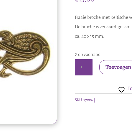
Fraaie broche met Keltische v
De broche is vervaardigd van
ca. 40 x 15 mm.
2 op voorraad
Bronzen
Toevoegen
broche
Keltische
To
vogels
aantal
SKU:
27006