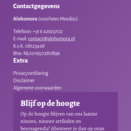
Contactgegevens
Alohomora
(voorheen Mesdisc)
Telefoon: +31 6 42623702
E-mail:
contact@alohomora.nl
K.v.K. 08123448
Btw: NL001650280B96
Extra
Privacyverklaring
Disclaimer
Algemene voorwaarden
Blijf op de hoogte
Op de hoogte blijven van ons laatste
nieuws, nieuwe artikelen en
beursagenda? Abonneer je dan op onze