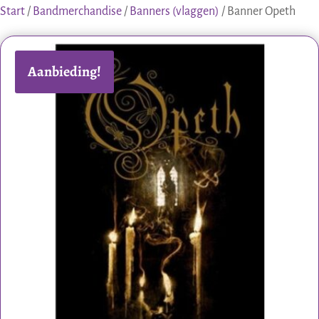
Start
/
Bandmerchandise
/
Banners (vlaggen)
/ Banner Opeth
Aanbieding!