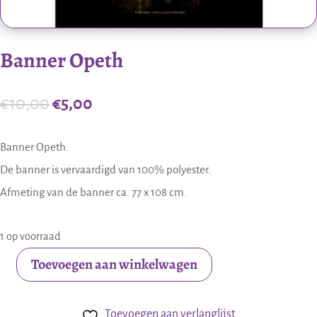
Banner Opeth
Oorspronkelijke
Huidige
€
10,00
€
5,00
prijs
prijs
was:
is:
Banner Opeth.
€10,00.
€5,00.
De banner is vervaardigd van 100% polyester.
Afmeting van de banner ca. 77 x 108 cm.
1 op voorraad
Toevoegen aan winkelwagen
Banner
Opeth
Toevoegen aan verlanglijst