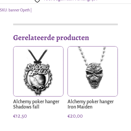
aantal
SKU:
banner Opeth
Gerelateerde producten
Alchemy poker hanger
Alchemy poker hanger
Shadows fall
Iron Maiden
€
12,50
€
20,00